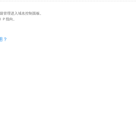
级管理进入域名控制面板。
ＩＰ指向。
用？