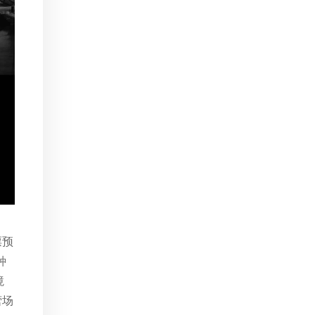
票预
种
境
营场